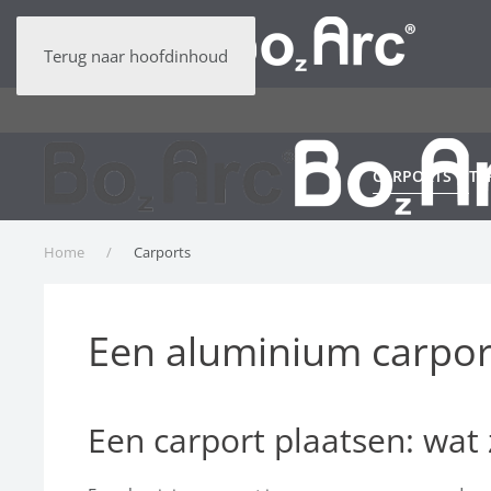
Terug naar hoofdinhoud
CARPORTS
TE
Home
Carports
Een aluminium carport
Een carport plaatsen: wat 