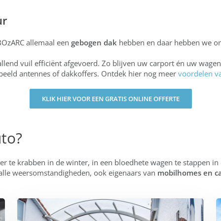
ur
n BOzARC allemaal een
gebogen dak
hebben en daar hebben we onz
end vuil efficiënt afgevoerd. Zo blijven uw carport én uw wagen a
rbeeld antennes of dakkoffers. Ontdek hier nog meer
voordelen v
KLIK HIER VOOR EEN GRATIS ONLINE OFFERTE
uto?
eer te krabben in de winter, in een bloedhete wagen te stappen in
n alle weersomstandigheden, ook eigenaars van
mobilhomes en c