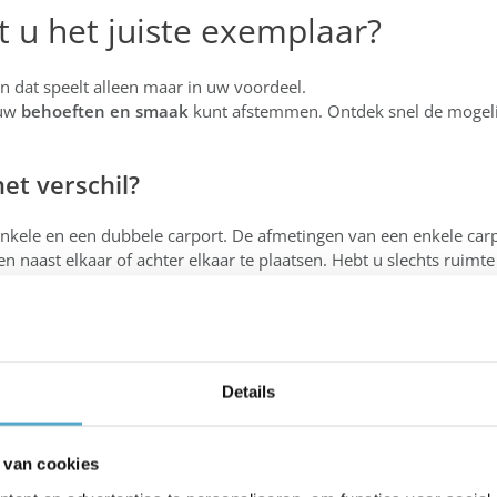
t u het juiste exemplaar?
n dat speelt alleen maar in uw voordeel.
 uw
behoeften en smaak
kunt afstemmen. Ontdek snel de mogel
et verschil?
nkele en een dubbele carport. De afmetingen van een enkele carp
 naast elkaar of achter elkaar te plaatsen. Hebt u slechts ruimte
kappen en de eventuele aanwezigheid van een garage spelen een ro
 carport ideaal.
el plaatsen?
Details
and of tegen de gevel te plaatsen. Voor welke optie u kiest, han
en contra’s van een vrijstaande en aangebouwde overkapping
.
 van cookies