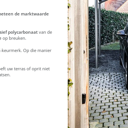
meteen de marktwaarde
sief polycarbonaat
van de
e
op breuken.
CE-keurmerk. Op die manier
.
eft uw terras of oprit niet
tsen.