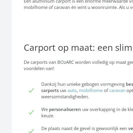
Een aluminium carport is een enorme meerwaarde voo
mobilhome of caravan én wint u woonruimte. Als u v
Carport op maat: een sli
De carports van BOzARC worden volledig op maat gem
voordelen van!
Dankzij hun unieke gebogen vormgeving
be
carports
uw
auto
,
mobilhome
of
caravan
opt
weersomstandigheden.
We
personaliseren
uw overkapping in de kl
keuze.
De plaats naast de gevel is gewoonlijk een
ve