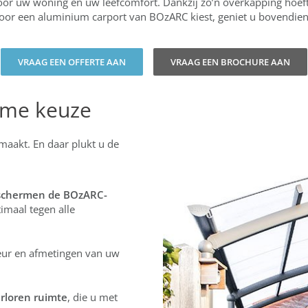
r uw woning en uw leefcomfort. Dankzij zo’n overkapping hoeft
oor een aluminium carport van BOzARC kiest, geniet u bovendien
VRAAG EEN OFFERTE AAN
VRAAG EEN BROCHURE AAN
mme keuze
aakt. En daar plukt u de
schermen de BOzARC-
imaal tegen alle
eur en afmetingen van uw
rloren ruimte
, die u met