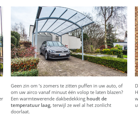
Geen zin om ’s zomers te zitten puffen in uw auto, of
D
om uw airco vanaf minuut één volop te laten blazen?
H
er
Een warmtewerende dakbedekking
houdt de
w
temperatuur laag
, terwijl ze wel al het zonlicht
u
doorlaat.