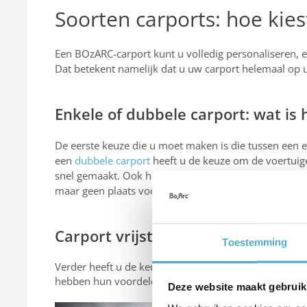
Soorten carports: hoe kies
Een BOzARC-carport kunt u volledig personaliseren, e
Dat betekent namelijk dat u uw carport helemaal op
Enkele of dubbele carport: wat is h
De eerste keuze die u moet maken is die tussen een e
een
dubbele carport
heeft u de keuze om de voertuigen
snel gemaakt. Ook het aantal wagens dat u wilt over
maar geen plaats voor een garage? Dan is een dubbele
Carport vrijstaand of tegen de gev
Toestemming
Verder heeft u de keuze om uw nieuwe carport vrijsta
hebben hun voordelen. Ontdek hier de andere
pro’s 
Deze website maakt gebruik