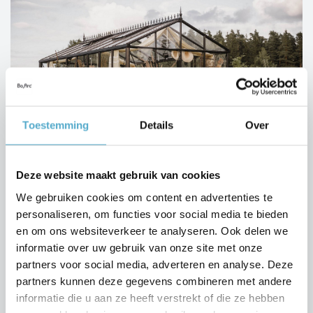
Toestemming
Details
Over
Deze website maakt gebruik van cookies
We gebruiken cookies om content en advertenties te
Aluminium serres en tuinkamers
personaliseren, om functies voor social media te bieden
en om ons websiteverkeer te analyseren. Ook delen we
Droom je van een prachtige tuinkamer of serre om je
woning of tuin helemaal compleet te maken?
informatie over uw gebruik van onze site met onze
BOzARC is officiële verdeler van de kwaliteitsvolle
partners voor social media, adverteren en analyse. Deze
tuinkassen van Janssens AluSystems.
partners kunnen deze gegevens combineren met andere
informatie die u aan ze heeft verstrekt of die ze hebben
Verken de ruime collectie en voeg accessoires (bv.