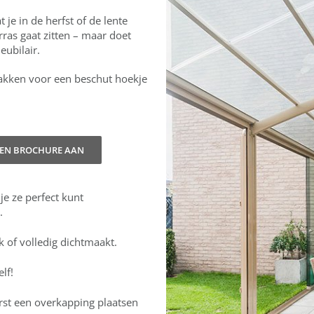
 je in de herfst of de lente
ras gaat zitten – maar doet
eubilair.
akken voor een beschut hoekje
EEN BROCHURE AAN
e ze perfect kunt
.
jk of volledig dichtmaakt.
lf!
erst een overkapping plaatsen