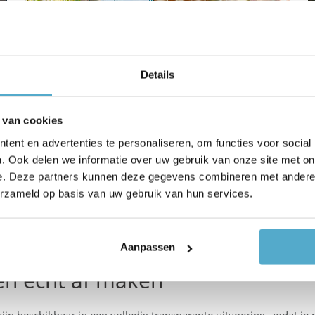
Details
 van cookies
,
Openschuifbare glazen wanden bieden dezelfde
V
ent en advertenties te personaliseren, om functies voor social
voordelen, maar laten je toe om op warme dagen een
s
. Ook delen we informatie over uw gebruik van onze site met on
fris windje door je overkapping te laten waaien, of om
t
e. Deze partners kunnen deze gegevens combineren met andere i
de wand te verplaatsen zodat jij er makkelijk door kunt
t
erzameld op basis van uw gebruik van hun services.
in plaats van telkens rond te moeten wandelen.
s
Aanpassen
den écht af maken
 beschikbaar in een volledig transparante uitvoering, zodat je ni