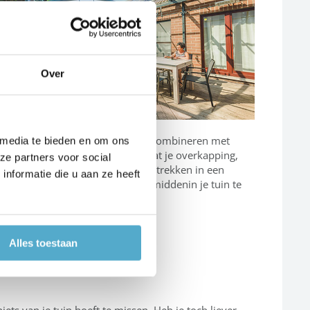
Over
aste wanden kun je ook perfect combineren met
 media te bieden en om ons
chuifwanden. In de zomer volstaat je overkapping,
ze partners voor social
erwijl je je in de winter kunt terugtrekken in een
nformatie die u aan ze heeft
uinkamer die je het gevoel geeft middenin je tuin te
taan.
Alles toestaan
ets van je tuin hoeft te missen. Heb je toch liever