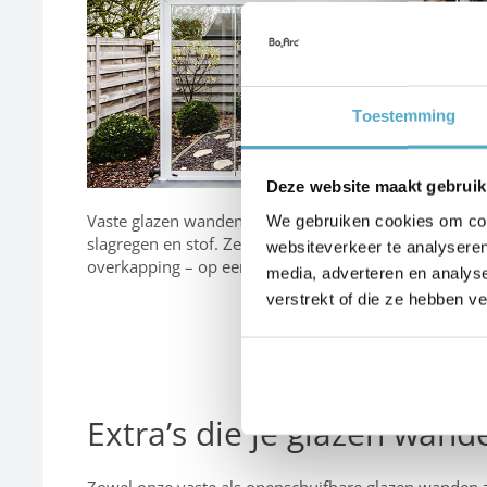
Toestemming
Deze website maakt gebruik
Vaste glazen wanden bieden bescherming tegen wind
We gebruiken cookies om cont
slagregen en stof. Ze sluiten perfect aan tegen je
websiteverkeer te analyseren
overkapping – op eender welke zijde.
media, adverteren en analys
verstrekt of die ze hebben v
Extra’s die je glazen wan
Zowel onze vaste als openschuifbare glazen wanden zijn