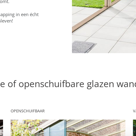
komt.
apping in een écht
nleven!
e of openschuifbare glazen wa
OPENSCHUIFBAAR
V