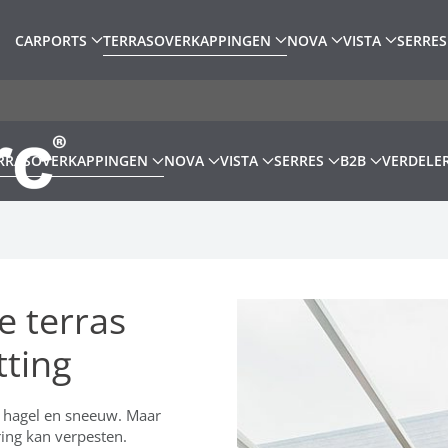
CARPORTS
TERRASOVERKAPPINGEN
NOVA
VISTA
SERRES
RRASOVERKAPPINGEN
NOVA
VISTA
SERRES
B2B
VERDELE
e terras
tting
, hagel en sneeuw. Maar
ring kan verpesten.