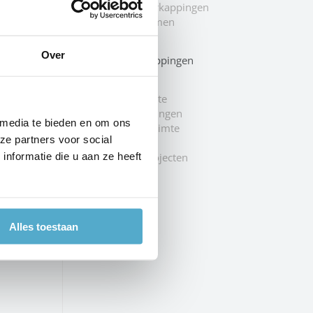
Jacuzzi overkappingen
Windschermen
Zonwering
Over
Types overkappingen
Deurluifel
Rokersruimte
Fietsenstallingen
 media te bieden en om ons
Stockage ruimte
ats
ze partners voor social
Inkomhal
Overige projecten
nformatie die u aan ze heeft
Toonzalen
Alles toestaan
 op. Je