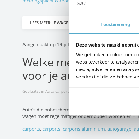
meldingsplicht carport
LEES MEER: JE WAGEN ALTIJD IN TOPVORM? GA VOOR E
Toestemming
Aangemaakt op
19 juli 2016
.
Deze website maakt gebruik
We gebruiken cookies om cont
Welke meerwaarde bie
websiteverkeer te analyseren
media, adverteren en analys
voor je auto?
verstrekt of die ze hebben v
Geplaatst in
Auto carports
.
Auto’s die onbeschermd op straat of op een oprit staan,
wagen moet regelmatiger onderhouden worden en – in 
carports
,
carports
,
carports aluminium
,
autogarage
,
au