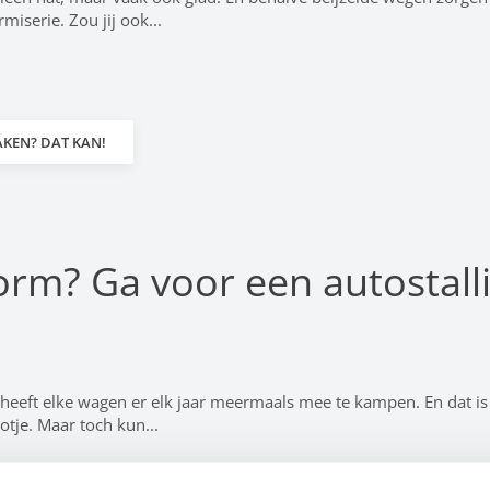
iserie. Zou jij ook...
AKEN? DAT KAN!
vorm? Ga voor een autostall
heeft elke wagen er elk jaar meermaals mee te kampen. En dat is
tje. Maar toch kun...
atsen
,
bouwvergunning carport
,
autostalling
,
aanbouw carport
,