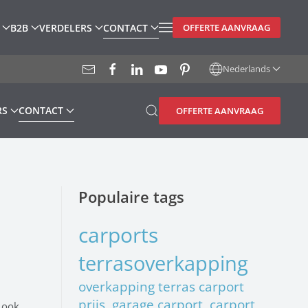
B2B
VERDELERS
CONTACT
OFFERTE AANVRAAG
Nederlands
RS
CONTACT
OFFERTE AANVRAAG
Populaire tags
carports
terrasoverkapping
overkapping terras
carport
prijs, garage carport, carport
n ook