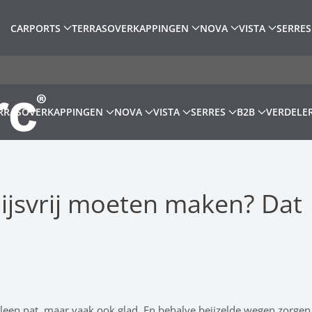
CARPORTS
TERRASOVERKAPPINGEN
NOVA
VISTA
SERRES
RRASOVERKAPPINGEN
NOVA
VISTA
SERRES
B2B
VERDELE
 ijsvrij moeten maken? Dat
alleen nat, maar vaak ook glad. En behalve beijzelde wegen zorge