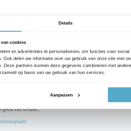
EN AUTOSTALLING
Details
 van cookies
ent en advertenties te personaliseren, om functies voor social
dt een overdekte staanpla
. Ook delen we informatie over uw gebruik van onze site met on
e. Deze partners kunnen deze gegevens combineren met andere i
erzameld op basis van uw gebruik van hun services.
Aanpassen
 lopen meer risico op schade. Bovendien treedt er sneller slijtage
geval van schade...
tostaanplaats