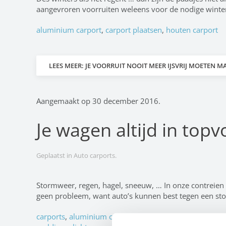
aangevroren voorruiten weleens voor de nodige winterm
aluminium carport
,
carport plaatsen
,
houten carport
LEES MEER: JE VOORRUIT NOOIT MEER IJSVRIJ MOETEN M
Aangemaakt op
30 december 2016
.
Je wagen altijd in top
Geplaatst in
Auto carports
.
Stormweer, regen, hagel, sneeuw, … In onze contreien 
geen probleem, want auto’s kunnen best tegen een stoo
carports
,
aluminium carport
,
carport prijs
,
carport pla