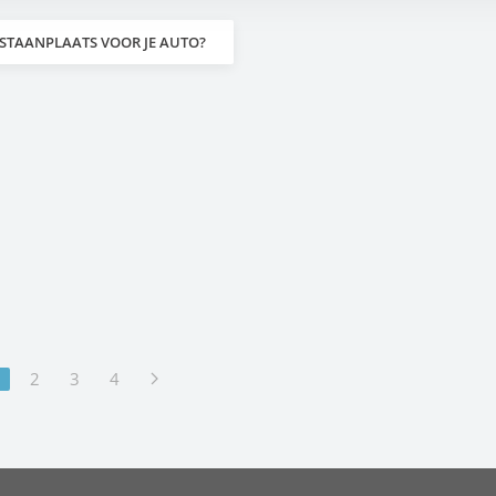
 STAANPLAATS VOOR JE AUTO?
1
2
3
4