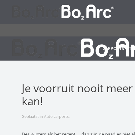
Terug naar hoofdinhoud
CARPORTS
TE
Je voorruit nooit meer
kan!
Geplaatst in
Auto carports
.
Des winters als het regent … dan zijn de paadjes niet 