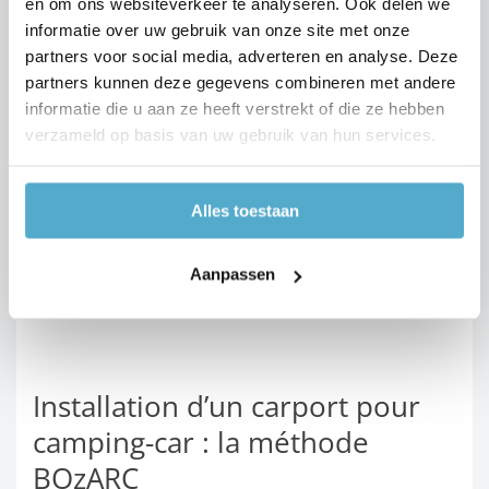
en om ons websiteverkeer te analyseren. Ook delen we
informatie over uw gebruik van onze site met onze
partners voor social media, adverteren en analyse. Deze
partners kunnen deze gegevens combineren met andere
informatie die u aan ze heeft verstrekt of die ze hebben
verzameld op basis van uw gebruik van hun services.
Alles toestaan
Aanpassen
Bozarc Carports En Overkappingen Motor
Un carport de BOzARC pour votre mobi
Un carport de BOzARC pour votre mo
Un carport simple de BOzARC pou
Un caport double de BOzARC p
Un carport de BOzARC pour v
Un carport annexe pour
Un carport indépenda
Un carport de BOzA
Installation d’un carport pour
camping-car : la méthode
BOzARC