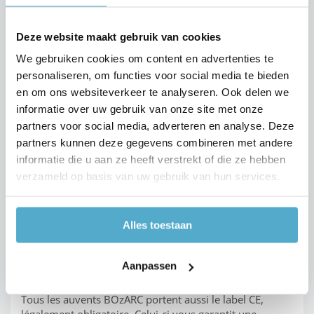
Quid du matériau pour la
toiture de votre carport ?
Deze website maakt gebruik van cookies
We gebruiken cookies om content en advertenties te
Après avoir choisi la forme et la couleur de votre
personaliseren, om functies voor social media te bieden
carport, une autre question importante vous attend :
en om ons websiteverkeer te analyseren. Ook delen we
quelle
toiture
choisir ? Le
polycarbonate massif
est
indiscutablement le matériau le plus solide et le plus
informatie over uw gebruik van onze site met onze
facile d’entretien sur le marché pour les toitures de
partners voor social media, adverteren en analyse. Deze
carport. Il offre, en outre, trois options intéressantes :
partners kunnen deze gegevens combineren met andere
informatie die u aan ze heeft verstrekt of die ze hebben
Avec une toiture en polycarbonate massif
verzameld op basis van uw gebruik van hun services.
transparent
, vous profitez toujours d’un apport de
lumière optimal et d’une sensation d’espace.
Une
toiture à réflectivité solaire
offre de l’ombre,
Alles toestaan
pratique lorsque vous voulez aussi utiliser votre
carport comme
auvent de terrasse
.
Sous une
toiture fumée
, vous souffrez moins du
Aanpassen
soleil, tandis que l’apport de lumière reste intact.
Tous les auvents BOzARC portent aussi le label CE,