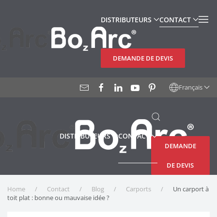
DISTRIBUTEURS
CONTACT
Accéder au contenu principal
DEMANDE DE DEVIS
Français
DISTRIBUTEURS
CONTACT
DEMANDE
DE DEVIS
Home
Contact
Blog
Carports
Un carport à
toit plat : bonne ou mauvaise idée ?