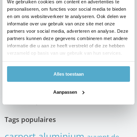
We gebruiken cookies om content en advertenties te
Carports
personaliseren, om functies voor social media te bieden
Abri pour voiture
en om ons websiteverkeer te analyseren. Ook delen we
Abri pour mobilhome
informatie over uw gebruik van onze site met onze
Abri pour caravane
partners voor social media, adverteren en analyse. Deze
Auvents de terrasse
Abri pour jacuzzi
partners kunnen deze gegevens combineren met andere
Coupe vent
informatie die u aan ze heeft verstrekt of die ze hebben
Store solaire
verzameld op basis van uw gebruik van hun services.
Abris
Marquise de porte
Espace fumeurs
Alles toestaan
Allée d’entrée
Abri pour vélos
Espace de stockage
Aanpassen
Grand projets
Salles d'exposition
Tags populaires
carport aluminium
auvent de